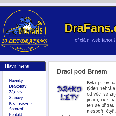
DraFans.
oficiální web fano
Hlavní menu
Draci pod Brnem
Novinky
Byla polovin
Drakolety
týden nehrála
Zájezdy
od věci se zaj
Stanovy
jinam, než n
Kilometrovník
ten se přidal,
Sponzoři
alespoň čtyř
Kontakt