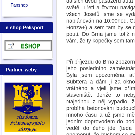
dalších dvou pasažérů auta Ki
Fanshop
světě. Třetí a čtvrtou nav
všech Josefů jsme se vyd
naplánován na 10:00hod. Ces
Honza+) a sem tam by se da
e-shop Pelisport
pouti. Do Brna jsme totiž n
vám, že ty kopečky sem tam,
Při příjezdu do Brna zpozorni
jeho posledního zaměstná
Partner. weby
Byla jsem upozorněna, ať
Subttera a dám ji za okno.
vrátného a vjeli jsme př
staveniště. Jenže to ne
Najednou z něj vypadlo, ž
probíhá betonování budoucí
mnoho času a už jsme měli
jedním doprovodem do podze
veděl do čeho jde (teda v
opomenul, že bychom se mohl