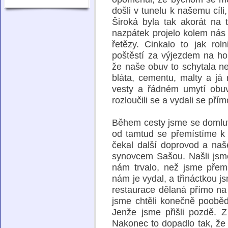
došli v tunelu k našemu cíli,
Široká byla tak akorát na
nazpátek projelo kolem nás 
řetězy. Cinkalo to jak rol
poštěstí za výjezdem na hok
že naše obuv to schytala nej
bláta, cementu, malty a já
vesty a řádném umytí obuv
rozloučili se a vydali se pří
Během cesty jsme se domluv
od tamtud se přemístíme k
čekal další doprovod a na
synovcem Sašou. Našli jsme 
nám trvalo, než jsme přeml
nám je vydal, a třináctkou 
restaurace dělaná přímo n
jsme chtěli konečně pooběd
Jenže jsme přišli pozdě. 
Nakonec to dopadlo tak, že j