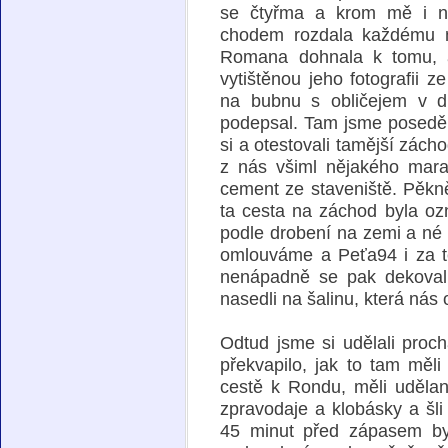
se čtyřma a krom mě i na
chodem rozdala každému m
Romana dohnala k tomu, a
vytištěnou jeho fotografii 
na bubnu s obličejem v d
podepsal. Tam jsme poseděli 
si a otestovali tamější zác
z nás všiml nějakého mara
cement ze staveniště. Pěkně
ta cesta na záchod byla oz
podle drobení na zemi a né 
omlouváme a Peťa94 i za te
nenápadně se pak dekoval, 
nasedli na šalinu, která nás
Odtud jsme si udělali proc
překvapilo, jak to tam měl
cestě k Rondu, měli udělané
zpravodaje a klobásky a šli 
45 minut před zápasem by