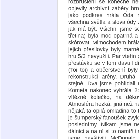
rozbruslení se konečně n
objevily archívní záběry br
jako podkres hrála Oda n
všechna světla a slova ódy 
jak má být. Všichni jsme s
třetina) byla moc opatrná 
skórovat. Mimochodem hrála
jejich přesilovky byly mar
hru 5/3 nevyužili. Pár vteřin
přestávku se v tom davu lid
(Toi toi) a občerstvení by
rekonstrukci arény. Druhá a
stejně. Dva jsme pohlídali 
Kometa nakonec vyhrála 2:
vítězné kolečko, na děk
Atmosféra hezká, jiná než n
nějaká ta opilá omladina to t
je šumperský fanoušek zvykl
poslednímy. Nikam jsme nes
dálnici a na ní si to namíř
jsme navštívili McDonald