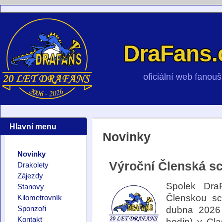
DraFans.
oficiální web fano
Hlavní menu
Novinky
Novinky
Výroční Členská s
Drakolety
Zájezdy
Spolek Dra
Stanovy
Členskou sc
Kilometrovník
Sponzoři
dubna 2026
Kontakt
hodin) v Cl