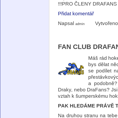
!!!PRO ČLENY DRAFANS 
Přidat komentář
Napsal
Vytvořeno
admin
FAN CLUB DRAFA
Máš rád hoke
bys dělat ně
se podílet n
přestávkovýc
a podobně? 
Draky, nebo DraFans? Jsi 
vztah k šumperskému hokej
PAK HLEDÁME PRÁVĚ 
Na druhou stranu na tebe 