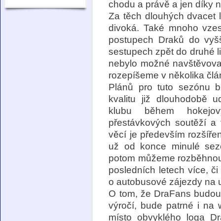
chodu a právě a jen díky 
Za těch dlouhých dvacet l
divoká. Také mnoho vzest
postupech Draků do vyšš
sestupech zpět do druhé 
nebylo možné navštěvovat
rozepíšeme v několika člá
Plánů pro tuto sezónu b
kvalitu již dlouhodobě u
klubu během hokejov
přestávkových soutěží a
věcí je především rozšíře
už od konce minulé sezó
potom můžeme rozběhnout n
posledních letech více, 
o autobusové zájezdy na u
O tom, že DraFans budou v
výročí, bude patrné i na
místo obvyklého loga D