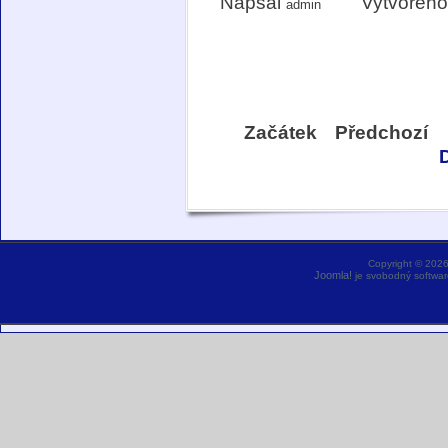
Napsal
Vytvořeno
admin
Začátek
Předchozí
Copyright © 202
Joomla!
je svobodný softwar