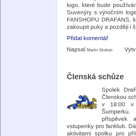
logo, které bude používá
Suvenýry s výročním log
FANSHOPU DRAFANS, kde 
zakoupit puky a později i š
Přidat komentář
Napsal
Vytv
Martin Skokan
Členská schůze
Spolek Dra
Členskou schů
v 18:00 v 
Šumperku. 
příspěvek 
vstupenky pro fanklub. D
aktivitami spolku pro p