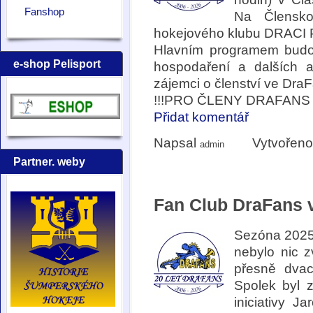
Fanshop
Na Člensko
hokejového klubu DRACI
Hlavním programem budo
e-shop Pelisport
hospodaření a dalších a
zájemci o členství ve Dra
!!!PRO ČLENY DRAFANS 
Přidat komentář
Napsal
Vytvořeno
admin
Partner. weby
Fan Club DraFans v
Sezóna 2025
nebylo nic z
přesně dvac
Spolek byl 
iniciativy J