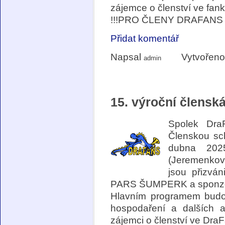
zájemce o členství ve fank
!!!PRO ČLENY DRAFANS 
Přidat komentář
Napsal
Vytvořeno
admin
15. výroční člensk
Spolek Dra
Členskou sch
dubna 202
(Jeremenkov
jsou přizvá
PARS ŠUMPERK a sponzo
Hlavním programem budo
hospodaření a dalších a
zájemci o členství ve Dra