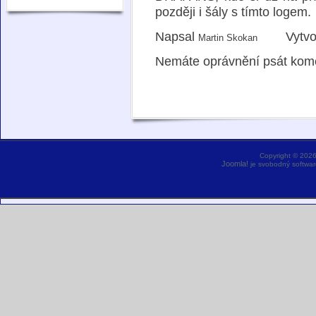
později i šály s tímto logem.
Napsal
Vytvo
Martin Skokan
Nemáte oprávnění psát komen
Copyright © 202
Joomla!
je svobodný softwar