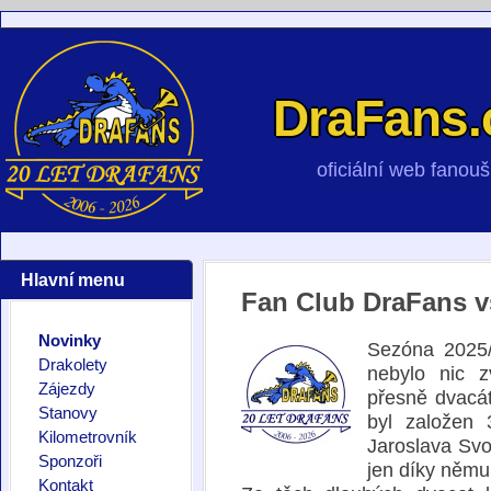
DraFans.
oficiální web fano
Hlavní menu
Fan Club DraFans v
Novinky
Sezóna 2025
Drakolety
nebylo nic z
Zájezdy
přesně dvacá
Stanovy
byl založen 
Kilometrovník
Jaroslava Svo
Sponzoři
jen díky němu
Kontakt