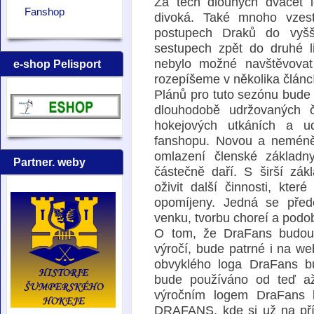
Za těch dlouhých dvacet l
Fanshop
divoká. Také mnoho vzest
postupech Draků do vyšš
sestupech zpět do druhé 
nebylo možné navštěvovat
e-shop Pelisport
rozepíšeme v několika článc
Plánů pro tuto sezónu bude n
dlouhodobě udržovaných č
hokejových utkáních a ud
fanshopu. Novou a neméně 
omlazení členské základ
Partner. weby
částečně daří. S širší z
oživit další činnosti, kter
opomíjeny. Jedná se před
venku, tvorbu choreí a podo
O tom, že DraFans budou v
výročí, bude patrné i na w
obvyklého loga DraFans b
bude používáno od teď až
výročním logem DraFans
DRAFANS, kde si už na pří