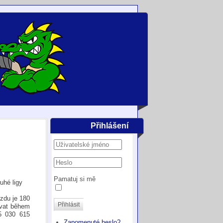
Přihlášení
Pamatuj si mě
hé ligy
zdu je 180
Přihlásit
ovat během
5 030 615
Zapomenuté heslo?