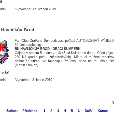
ář
dmin
Vytvořeno: 12. březen 2019
 Havlíčkův Brod
Fan Club DraFans Šumperk z.s. pořádá AUTOBUSOVÝ VÝJEZD 
30. kola druhé ligy:
BK HAVLÍČKŮV BROD - DRACI ŠUMPERK
Odjezd v sobotu 5. ledna ve 13:45 od Kulturního domu. Cena zájez
250 Kč (podle počtu zúčastněných). Místa si můžete rezervo
domácích utkání ve fanshopu DraFans, nebo na tel. čísle 60
(Martin Skokan).
mentář
dmin
Vytvořeno: 3. leden 2019
S
Začátek
Předchozí
1
2
3
4
5
6
Další
Konec