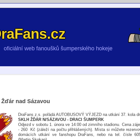
raFans.cz
oficiální web fanoušků šumperského hokeje
 Žďár nad Sázavou
DraFans z.s. pořádá AUTOBUSOVÝ VÝJEZD na utkání 37. kola dru
SKLH ŽĎÁR N/SÁZAVOU - DRACI ŠUMPERK
Odjezd v sobotu 1. února ve 14:00 od zimního stadionu. Cena záje
- 260 Kč (záleží na počtu přihlášených). Místa si můžete rezerv
domácích utkání ve fanshopu DraFans, nebo na tel. čísle 60
(Martin Skokan).