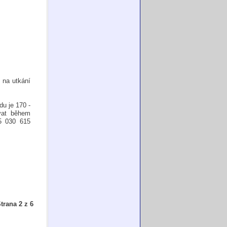
na utkání
du je 170 -
vat během
5 030 615
trana 2 z 6