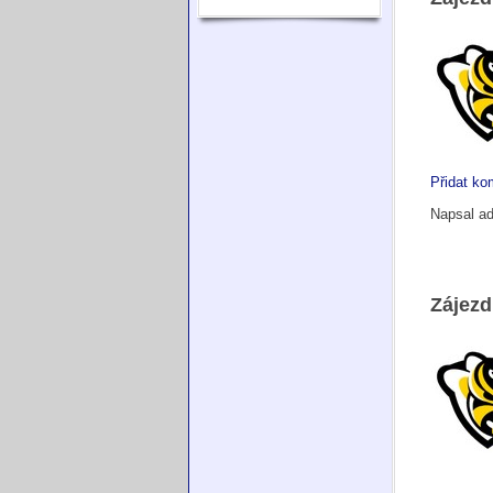
Přidat ko
Napsal
a
Zájezd