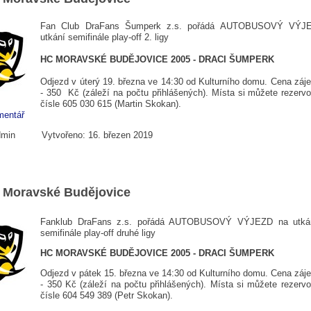
Fan Club DraFans Šumperk z.s. pořádá AUTOBUSOVÝ VÝJ
utkání semifinále play-off 2. ligy
HC MORAVSKÉ BUDĚJOVICE 2005 - DRACI ŠUMPERK
Odjezd v úterý 19. března ve 14:30 od Kulturního domu. Cena záje
- 350 Kč (záleží na počtu přihlášených). Místa si můžete rezervo
čísle 605 030 615 (Martin Skokan).
mentář
dmin
Vytvořeno: 16. březen 2019
 Moravské Budějovice
Fanklub DraFans z.s. pořádá AUTOBUSOVÝ VÝJEZD na utkán
semifinále play-off druhé ligy
HC MORAVSKÉ BUDĚJOVICE 2005 - DRACI ŠUMPERK
Odjezd v pátek 15. března ve 14:30 od Kulturního domu. Cena záje
- 350 Kč (záleží na počtu přihlášených). Místa si můžete rezervo
čísle 604 549 389 (Petr Skokan).